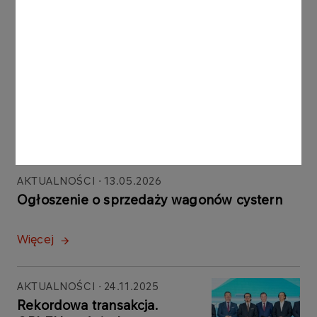
Inne aktualności
AKTUALNOŚCI
29.07.2026
Sprzedaż wagonów cystern
Więcej
AKTUALNOŚCI
13.05.2026
Ogłoszenie o sprzedaży wagonów cystern
Więcej
AKTUALNOŚCI
24.11.2025
Rekordowa transakcja.