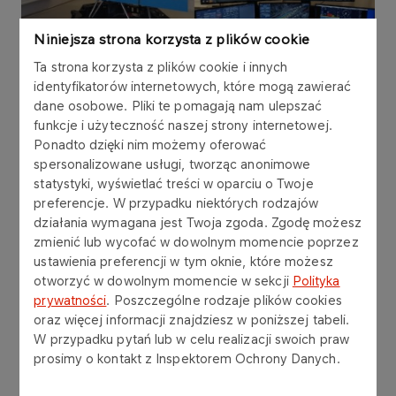
Niniejsza strona korzysta z plików cookie
Ta strona korzysta z plików cookie i innych
identyfikatorów internetowych, które mogą zawierać
dane osobowe. Pliki te pomagają nam ulepszać
Nowoczesny symulator posiadany przez LOTOS
funkcje i użyteczność naszej strony internetowej.
Kolej spełnia wszystkie wymagania prawa
Ponadto dzięki nim możemy oferować
polskiego i zalecenia Prezesa UTK oraz wiernie
spersonalizowane usługi, tworząc anonimowe
odwzorowuje kabinę lokomotywy Dragon 2, którą
statystyki, wyświetlać treści w oparciu o Twoje
na co dzień eksploatuje spółka. Wyposażony jest
preferencje. W przypadku niektórych rodzajów
w pulpit maszynisty oraz we wszystkie urządzenia
działania wymagana jest Twoja zgoda. Zgodę możesz
sterujące, urządzenia bezpiecznej kontroli jazdy
zmienić lub wycofać w dowolnym momencie poprzez
pociągu, podzespoły i inne elementy wchodzące
ustawienia preferencji w tym oknie, które możesz
w skład standardowego wyposażenia takiego
otworzyć w dowolnym momencie w sekcji
Polityka
pulpitu. Ponadto kabina symulowanej lokomotywy
prywatności
. Poszczególne rodzaje plików cookies
oraz więcej informacji znajdziesz w poniższej tabeli.
usytuowana jest na platformie ruchowej, dzięki
W przypadku pytań lub w celu realizacji swoich praw
czemu osoba szkoląca się odnosi wrażenie
prosimy o kontakt z Inspektorem Ochrony Danych.
rzeczywistej jazdy lokomotywy. Symulator posiada
również możliwość szkolenia maszynistów w